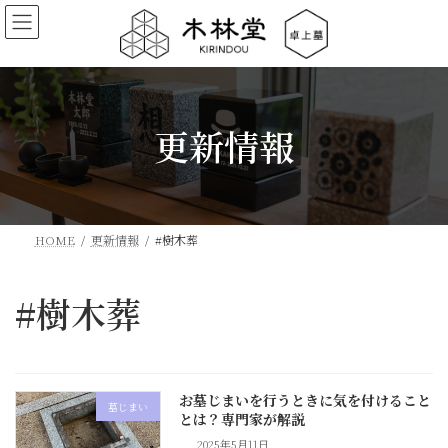
コ
ナ
ン
ビ
テ
ゲ
ン
ー
ツ
シ
更新情報
へ
ョ
ス
ン
キ
に
ッ
移
プ
動
HOME
更新情報
#樹木葬
#樹木葬
お墓じまいを行うときに気を付けること
墓じまい
とは？専門家が解説
2025年5月11日