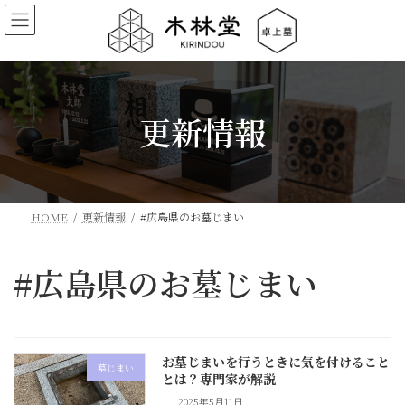
コ
ナ
ン
ビ
テ
ゲ
ン
ー
ツ
シ
更新情報
へ
ョ
ス
ン
キ
に
ッ
移
プ
動
HOME
更新情報
#広島県のお墓じまい
#広島県のお墓じまい
お墓じまいを行うときに気を付けること
墓じまい
とは？専門家が解説
2025年5月11日