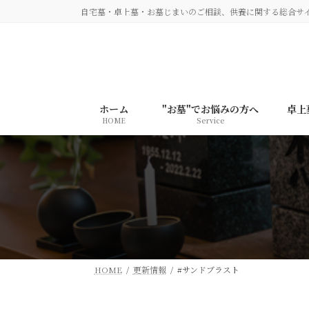
コ
ナ
自宅墓・卓上墓・お墓じまいのご相談、供養に関する総合サ
ン
ビ
テ
ゲ
ン
ー
ツ
シ
へ
ョ
ホーム
"お墓"でお悩みの方へ
卓上
HOME
Service
ス
ン
キ
に
ッ
移
プ
動
HOME
更新情報
#サンドブラスト