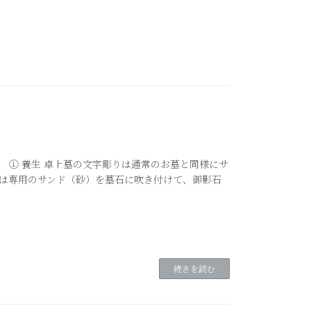
 ① 養生 卓上墓の文字彫りは通常のお墓と同様にサ
とは専用のサンド（砂）を墓石に吹き付けて、御影石
続きを読む