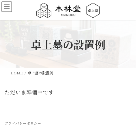
コ
ナ
ン
ビ
テ
ゲ
ン
ー
ツ
シ
卓上墓の設置例
へ
ョ
ス
ン
キ
に
ッ
移
プ
動
HOME
卓上墓の設置例
ただいま準備中です
プライバシーポリシー